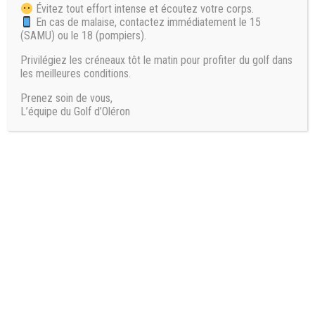
150 €
Évitez tout effort intense et écoutez votre corps.
En cas de malaise, contactez immédiatement le 15
(SAMU) ou le 18 (pompiers).
Privilégiez les créneaux tôt le matin pour profiter du golf dans
FORFAIT DÉCOUVERTE INDIVIDUEL**
les meilleures conditions.
2H DE COURS/ SEMAINE
Prenez soin de vous,
L’équipe du Golf d’Oléron
300 €
FORFAIT DÉCOUVERTE COLLECTIF**
2H DE COURS COLLECTIF/ SEMAINE
300 €