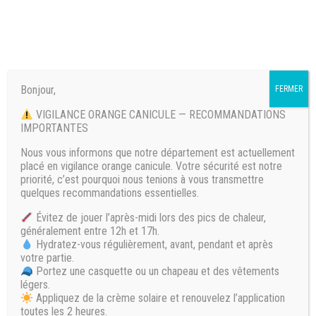
Bonjour,
FERMER
𝗡𝗼𝘀 𝗳𝗼𝗿𝗳𝗮𝗶𝘁𝘀 𝗽𝗼𝘂𝗿
VIGILANCE ORANGE CANICULE — RECOMMANDATIONS
IMPORTANTES
𝗱𝗲́𝗰𝗼𝘂𝘃𝗿𝗶𝗿 𝗹𝗲 𝗴𝗼𝗹𝗳 !
Nous vous informons que notre département est actuellement
placé en vigilance orange canicule. Votre sécurité est notre
priorité, c’est pourquoi nous tenions à vous transmettre
quelques recommandations essentielles.
Évitez de jouer l’après-midi lors des pics de chaleur,
généralement entre 12h et 17h.
FORFAIT INITIATION*
Hydratez-vous régulièrement, avant, pendant et après
2H DE COURS COLLECTIF/ SEMAINE
votre partie.
Portez une casquette ou un chapeau et des vêtements
légers.
Appliquez de la crème solaire et renouvelez l’application
toutes les 2 heures.