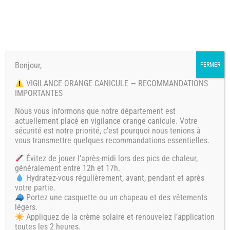
Bonjour,
FERMER
VIGILANCE ORANGE CANICULE — RECOMMANDATIONS
IMPORTANTES
Nous vous informons que notre département est
actuellement placé en vigilance orange canicule. Votre
Un golf d'exception face à l'Atlantique
sécurité est notre priorité, c’est pourquoi nous tenions à
vous transmettre quelques recommandations essentielles.
Depuis 1987, le Golf d’Oléron accueille joueurs
confirmés et débutants sur l’île d’Oléron, en Charente-
Évitez de jouer l’après-midi lors des pics de chaleur,
généralement entre 12h et 17h.
Maritime. Implanté sur 30 hectares éco-responsables à
Hydratez-vous régulièrement, avant, pendant et après
Saint-Pierre d’Oléron, il offre une vue imprenable sur
votre partie.
Fort Boyard et un cadre naturel préservé, unique en
Portez une casquette ou un chapeau et des vêtements
Nouvelle-Aquitaine.
légers.
Appliquez de la crème solaire et renouvelez l’application
toutes les 2 heures.