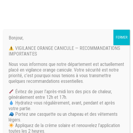
𝗖𝗼𝘂𝗿𝘀 𝗲𝘁 𝘀𝘁𝗮𝗴𝗲𝘀
Bonjour,
FERMER
VIGILANCE ORANGE CANICULE — RECOMMANDATIONS
𝗮𝘃𝗲𝗰 𝗩𝗶𝗻𝗰𝗲𝗻𝘁 𝗹𝗲
IMPORTANTES
𝗽𝗿𝗼
Nous vous informons que notre département est actuellement
placé en vigilance orange canicule. Votre sécurité est notre
priorité, c’est pourquoi nous tenions à vous transmettre
quelques recommandations essentielles.
À l’année sur demande
Évitez de jouer l’après-midi lors des pics de chaleur,
Prêt du matériel si besoin
généralement entre 12h et 17h.
Hydratez-vous régulièrement, avant, pendant et après
votre partie.
𝗖𝗼𝗻𝘁𝗮𝗰𝘁 :
Portez une casquette ou un chapeau et des vêtements
légers.
Appliquez de la crème solaire et renouvelez l’application
toutes les 2 heures.