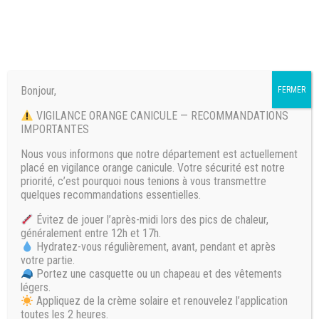
Bonjour,
FERMER
𝗧𝗮𝗿𝗶𝗳𝘀
VIGILANCE ORANGE CANICULE — RECOMMANDATIONS
IMPORTANTES
𝗔𝗯𝗼𝗻𝗻𝗲𝗺𝗲𝗻𝘁𝘀
Nous vous informons que notre département est actuellement
placé en vigilance orange canicule. Votre sécurité est notre
𝟮𝟬𝟮𝟲
priorité, c’est pourquoi nous tenions à vous transmettre
quelques recommandations essentielles.
Évitez de jouer l’après-midi lors des pics de chaleur,
généralement entre 12h et 17h.
Hydratez-vous régulièrement, avant, pendant et après
𝗔𝗯𝗼𝗻𝗻𝗲𝗺𝗲𝗻𝘁𝘀
votre partie.
Portez une casquette ou un chapeau et des vêtements
𝗧𝗲𝗺𝗽𝘀 𝗣𝗹𝗲𝗶𝗻
légers.
Appliquez de la crème solaire et renouvelez l’application
toutes les 2 heures.