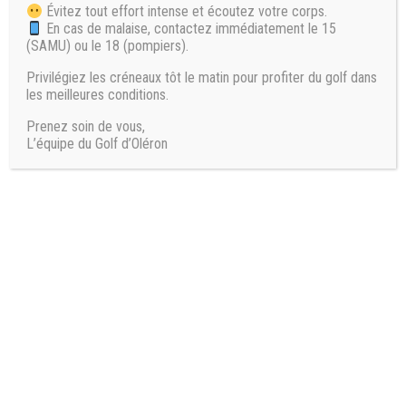
Évitez tout effort intense et écoutez votre corps.
En cas de malaise, contactez immédiatement le 15
(SAMU) ou le 18 (pompiers).
Green-Fee offert ⎟Voiturette offerte :
Privilégiez les créneaux tôt le matin pour profiter du golf dans
les meilleures conditions.
Carte Golfy :
Prenez soin de vous,
L’équipe du Golf d’Oléron
Réduction Pro-Shop :
WinInOne Premium + WinInZone :
Paiement Mensuel 12 mois :
Tarif Mensuel
/ Annuel
: